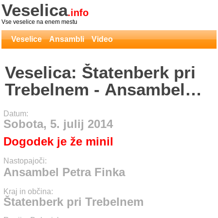
Veselica
.info
Vse veselice na enem mestu
Veselice
Ansambli
Video
Veselica: Štatenberk pri
Trebelnem - Ansambel
Petra Finka
Datum:
Sobota, 5. julij 2014
Dogodek je že minil
Nastopajoči:
Ansambel Petra Finka
Kraj in občina:
Štatenberk pri Trebelnem