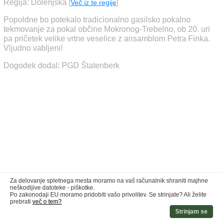
Regija: Dolenjska
[
Več iz te regije
]
Popoldne bo potekalo tradicionalno gasilsko pokalno
tekmovanje za pokal občine Mokronog-Trebelno, ob 20. uri
pa pričetek velike vrtne veselice z ansamblom Petra Finka.
Vljudno vabljeni!
Dogodek dodal: PGD Štatenberk
Za delovanje spletnega mesta moramo na vaš računalnik shraniti majhne
neškodljive datoteke - piškotke.
Po zakonodaji EU moramo pridobiti vašo privolitev. Se strinjate? Ali želite
prebrati
več o tem?
Strinjam se