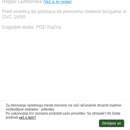
Regija: Ljubljanska
[
Več iz te regije
]
Pred veselico bo proslava ob prevzemu motorne brizgalne in
GVC-16/50.
Dogodek dodal: PGD Račna
Za delovanje spletnega mesta moramo na vaš računalnik shraniti majhne
neškodljive datoteke - piškotke.
Po zakonodaji EU moramo pridobiti vašo privolitev. Se strinjate? Ali želite
prebrati
več o tem?
Strinjam se