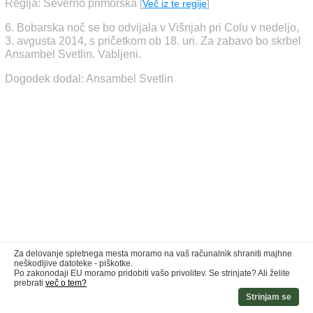
Regija: Severno primorska
[
Več iz te regije
]
6. Bobarska noč se bo odvijala v Višnjah pri Colu v nedeljo,
3. avgusta 2014, s pričetkom ob 18. uri. Za zabavo bo skrbel
Ansambel Svetlin. Vabljeni.
Dogodek dodal: Ansambel Svetlin
Za delovanje spletnega mesta moramo na vaš računalnik shraniti majhne
neškodljive datoteke - piškotke.
Po zakonodaji EU moramo pridobiti vašo privolitev. Se strinjate? Ali želite
prebrati
več o tem?
Strinjam se