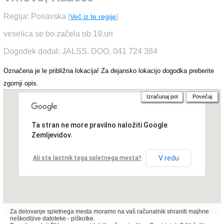
Regija: Posavska
[
Več iz te regije
]
veselica se bo začela ob 19.uri
Dogodek dodal: JALSS. DOO, 041 724 384
Označena je le približna lokacija! Za dejansko lokacijo dogodka preberite
zgornji opis.
Izračunaj pot
Povečaj
Ta stran ne more pravilno naložiti Google
Zemljevidov.
V redu
Ali ste lastnik tega spletnega mesta?
Za delovanje spletnega mesta moramo na vaš računalnik shraniti majhne
neškodljive datoteke - piškotke.