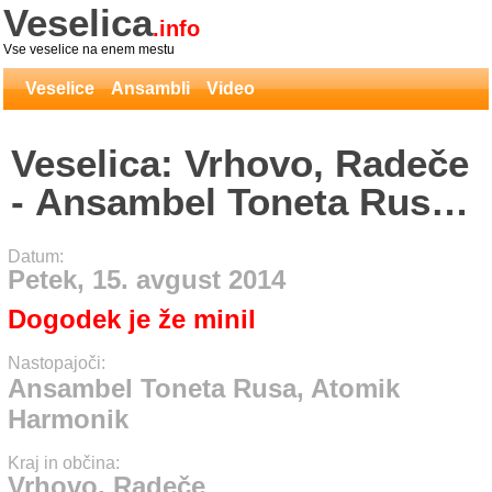
Veselica
.info
Vse veselice na enem mestu
Veselice
Ansambli
Video
Veselica: Vrhovo, Radeče
- Ansambel Toneta Rusa,
Atomik Harmonik
Datum:
Petek, 15. avgust 2014
Dogodek je že minil
Nastopajoči:
Ansambel Toneta Rusa, Atomik
Harmonik
Kraj in občina:
Vrhovo, Radeče