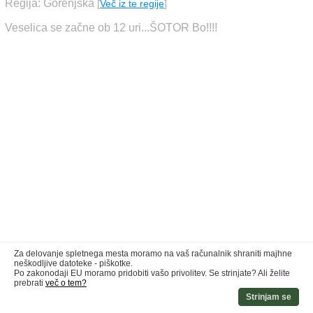
Regija: Gorenjska
[
Več iz te regije
]
Veselica se začne ob 12 uri...ŠOTOR Bo!!!!
Za delovanje spletnega mesta moramo na vaš računalnik shraniti majhne
neškodljive datoteke - piškotke.
Po zakonodaji EU moramo pridobiti vašo privolitev. Se strinjate? Ali želite
prebrati
več o tem?
Strinjam se