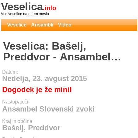
Veselica
.info
Vse veselice na enem mestu
Veselice
Ansambli
Video
Veselica: Bašelj,
Preddvor - Ansambel
Slovenski zvoki
Datum:
Nedelja, 23. avgust 2015
Dogodek je že minil
Nastopajoči:
Ansambel Slovenski zvoki
Kraj in občina:
Bašelj, Preddvor