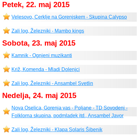
Petek, 22. maj 2015
Velesovo, Cerklje na Gorenjskem - Skupina Calypso
Zali log, Železniki - Mambo kings
Sobota, 23. maj 2015
Kamnik - Ognjeni muzikanti
Križ, Komenda - Mladi Dolenjci
Zali log, Železniki - Ansambel Svetlin
Nedelja, 24. maj 2015
Nova Oselica, Gorenja vas - Poljane - TD Sovodenj -
Folklorna skupina, podmladek itd., Ansambel Javor
Zali log, Železniki - Klapa Solaris Šibenik