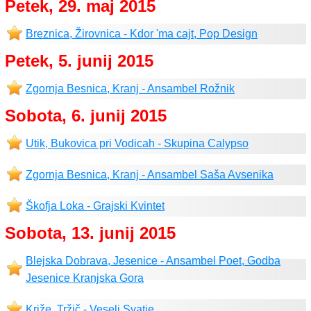
Petek, 29. maj 2015
Breznica, Žirovnica - Kdor 'ma cajt, Pop Design
Petek, 5. junij 2015
Zgornja Besnica, Kranj - Ansambel Rožnik
Sobota, 6. junij 2015
Utik, Bukovica pri Vodicah - Skupina Calypso
Zgornja Besnica, Kranj - Ansambel Saša Avsenika
Škofja Loka - Grajski Kvintet
Sobota, 13. junij 2015
Blejska Dobrava, Jesenice - Ansambel Poet, Godba
Jesenice Kranjska Gora
Križe, Tržič - Veseli Svatje