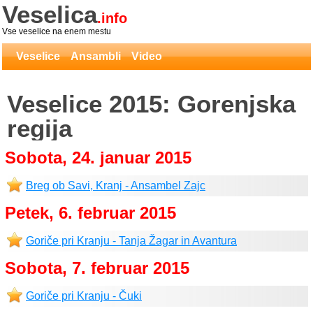
Veselica
.info
Vse veselice na enem mestu
Veselice
Ansambli
Video
Veselice 2015: Gorenjska
regija
Sobota, 24. januar 2015
Breg ob Savi, Kranj - Ansambel Zajc
Petek, 6. februar 2015
Goriče pri Kranju - Tanja Žagar in Avantura
Sobota, 7. februar 2015
Goriče pri Kranju - Čuki