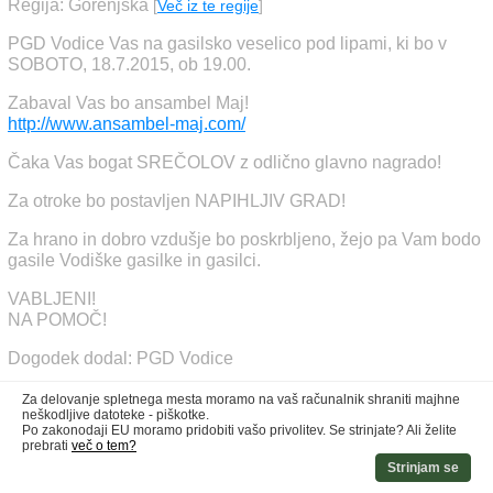
Regija: Gorenjska
[
Več iz te regije
]
PGD Vodice Vas na gasilsko veselico pod lipami, ki bo v
SOBOTO, 18.7.2015, ob 19.00.
Zabaval Vas bo ansambel Maj!
http://www.ansambel-maj.com/
Čaka Vas bogat SREČOLOV z odlično glavno nagrado!
Za otroke bo postavljen NAPIHLJIV GRAD!
Za hrano in dobro vzdušje bo poskrbljeno, žejo pa Vam bodo
gasile Vodiške gasilke in gasilci.
VABLJENI!
NA POMOČ!
Dogodek dodal: PGD Vodice
Za delovanje spletnega mesta moramo na vaš računalnik shraniti majhne
neškodljive datoteke - piškotke.
Po zakonodaji EU moramo pridobiti vašo privolitev. Se strinjate? Ali želite
prebrati
več o tem?
Strinjam se