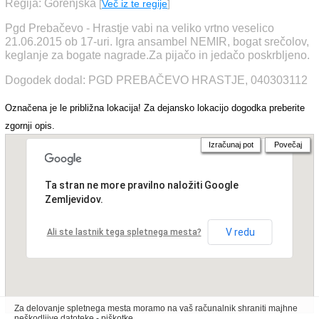
Regija: Gorenjska
[
Več iz te regije
]
Pgd Prebačevo - Hrastje vabi na veliko vrtno veselico
21.06.2015 ob 17-uri. Igra ansambel NEMIR, bogat srečolov,
keglanje za bogate nagrade.Za pijačo in jedačo poskrbljeno.
Dogodek dodal: PGD PREBAČEVO HRASTJE, 040303112
Označena je le približna lokacija! Za dejansko lokacijo dogodka preberite
zgornji opis.
Izračunaj pot
Povečaj
Ta stran ne more pravilno naložiti Google
Zemljevidov.
V redu
Ali ste lastnik tega spletnega mesta?
Za delovanje spletnega mesta moramo na vaš računalnik shraniti majhne
neškodljive datoteke - piškotke.