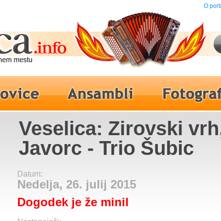
O port
Veselica: Zirovski vrh
Javorc - Trio Šubic
Datum:
Nedelja, 26. julij 2015
Dogodek je že minil