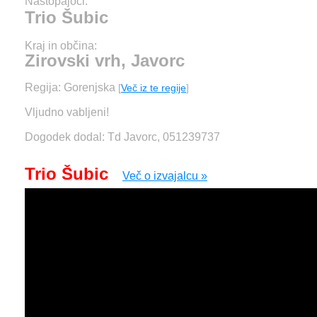
Nastopajoči:
Trio Šubic
Kraj in občina:
Zirovski vrh, Javorc
Regija: Gorenjska
[
Več iz te regije
]
Vljudno vabljeni!
Dogodek dodal: Td Javorc, 051239737
Trio Šubic
Več o izvajalcu »