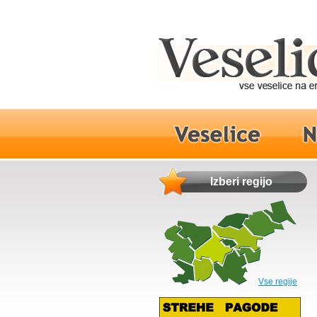
Izberi regijo
Vse regije