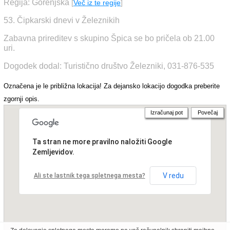
Regija: Gorenjska
[
Več iz te regije
]
53. Čipkarski dnevi v Železnikih
Zabavna prireditev s skupino Špica se bo pričela ob 21.00
uri.
Dogodek dodal: Turistično društvo Železniki, 031-876-535
Označena je le približna lokacija! Za dejansko lokacijo dogodka preberite
zgornji opis.
Izračunaj pot
Povečaj
Ta stran ne more pravilno naložiti Google
Zemljevidov.
V redu
Ali ste lastnik tega spletnega mesta?