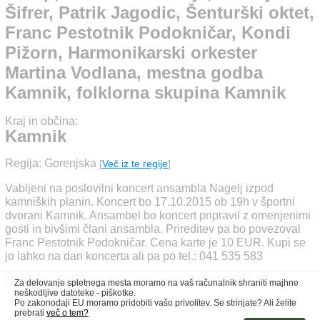
Podokničar, Kondi
Šifrer, Patrik Jagodic, Šenturški oktet,
Pižorn, Harmonikarski
Franc Pestotnik Podokničar, Kondi
Pižorn, Harmonikarski orkester
orkester Martina Vodlana,
Martina Vodlana, mestna godba
mestna godba Kamnik,
Kamnik, folklorna skupina Kamnik
folklorna skupina Kamnik
Kraj in občina:
Kamnik
Regija: Gorenjska
[
Več iz te regije
]
Vabljeni na poslovilni koncert ansambla Nagelj izpod
kamniških planin. Koncert bo 17.10.2015 ob 19h v športni
dvorani Kamnik. Ansambel bo koncert pripravil z omenjenimi
gosti in bivšimi člani ansambla. Prireditev pa bo povezoval
Franc Pestotnik Podokničar. Cena karte je 10 EUR. Kupi se
jo lahko na dan koncerta ali pa po tel.: 041 535 583
Dogodek dodal: KD Nagelj Kamnik, 041 535 583
Za delovanje spletnega mesta moramo na vaš računalnik shraniti majhne
neškodljive datoteke - piškotke.
Po zakonodaji EU moramo pridobiti vašo privolitev. Se strinjate? Ali želite
prebrati
več o tem?