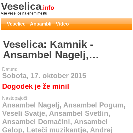
Veselica
.info
Vse veselice na enem mestu
Veselice
Ansambli
Video
Veselica: Kamnik -
Ansambel Nagelj,
Ansambel Pogum, Veseli
Datum:
Svatje, Ansambel Svetlin,
Sobota, 17. oktober 2015
Ansambel Domačini,
Dogodek je že minil
Ansambel Galop, Leteči
Nastopajoči:
muzikantje, Andrej Šifrer,
Ansambel Nagelj, Ansambel Pogum,
Veseli Svatje, Ansambel Svetlin,
Patrik Jagodic, Šenturški
Ansambel Domačini, Ansambel
oktet, Franc Pestotnik
Galop, Leteči muzikantje, Andrej