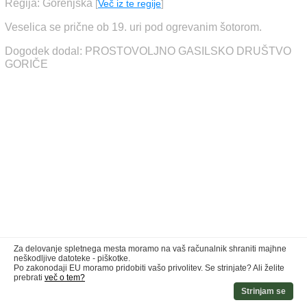
Regija: Gorenjska
[
Več iz te regije
]
Veselica se prične ob 19. uri pod ogrevanim šotorom.
Dogodek dodal: PROSTOVOLJNO GASILSKO DRUŠTVO
GORIČE
Za delovanje spletnega mesta moramo na vaš računalnik shraniti majhne
neškodljive datoteke - piškotke.
Po zakonodaji EU moramo pridobiti vašo privolitev. Se strinjate? Ali želite
prebrati
več o tem?
Strinjam se