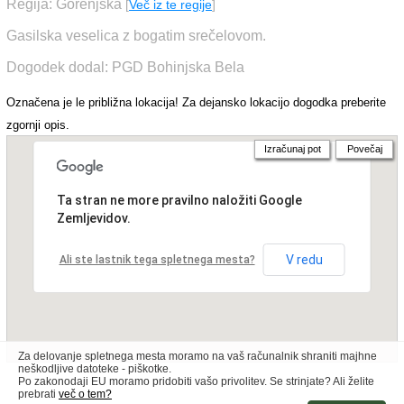
Regija: Gorenjska
[
Več iz te regije
]
Gasilska veselica z bogatim srečelovom.
Dogodek dodal: PGD Bohinjska Bela
Označena je le približna lokacija! Za dejansko lokacijo dogodka preberite
zgornji opis.
Izračunaj pot
Povečaj
Ta stran ne more pravilno naložiti Google
Zemljevidov.
V redu
Ali ste lastnik tega spletnega mesta?
Za delovanje spletnega mesta moramo na vaš računalnik shraniti majhne
neškodljive datoteke - piškotke.
Po zakonodaji EU moramo pridobiti vašo privolitev. Se strinjate? Ali želite
prebrati
več o tem?