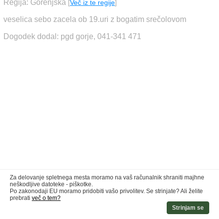
Regija: Gorenjska
[
Več iz te regije
]
veselica sebo zacela ob 19.uri z bogatim srečolovom
Dogodek dodal: pgd gorje, 041-341 471
Za delovanje spletnega mesta moramo na vaš računalnik shraniti majhne
neškodljive datoteke - piškotke.
Po zakonodaji EU moramo pridobiti vašo privolitev. Se strinjate? Ali želite
prebrati
več o tem?
Strinjam se