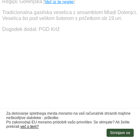
Regija: Gorenjska
[
Več iz te regije
]
Tradicionalna gasilska veselica z ansamblom Mladi Dolenjci.
Veselica bo pod velikim šotorom s pričetkom ob 19.uri.
Dogodek dodal: PGD Križ
Za delovanje spletnega mesta moramo na vaš računalnik shraniti majhne
neškodljive datoteke - piškotke.
Po zakonodaji EU moramo pridobiti vašo privolitev. Se strinjate? Ali želite
prebrati
več o tem?
Strinjam se