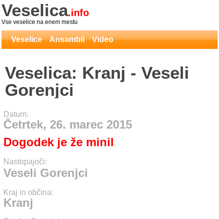
Veselica
.info
Vse veselice na enem mestu
Veselice
Ansambli
Video
Veselica: Kranj - Veseli
Gorenjci
Datum:
Četrtek, 26. marec 2015
Dogodek je že minil
Nastopajoči:
Veseli Gorenjci
Kraj in občina:
Kranj