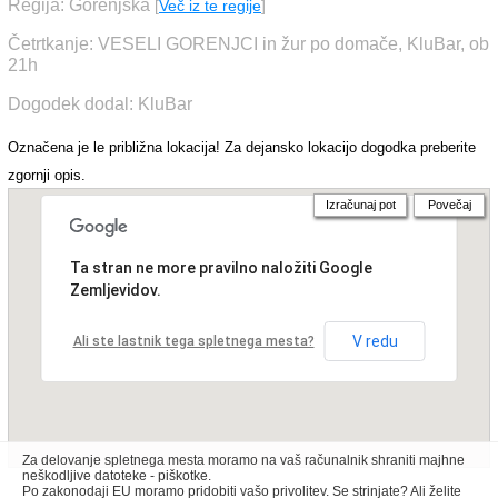
Regija: Gorenjska
[
Več iz te regije
]
Četrtkanje: VESELI GORENJCI in žur po domače, KluBar, ob
21h
Dogodek dodal: KluBar
Označena je le približna lokacija! Za dejansko lokacijo dogodka preberite
zgornji opis.
Izračunaj pot
Povečaj
Ta stran ne more pravilno naložiti Google
Zemljevidov.
V redu
Ali ste lastnik tega spletnega mesta?
Za delovanje spletnega mesta moramo na vaš računalnik shraniti majhne
neškodljive datoteke - piškotke.
Po zakonodaji EU moramo pridobiti vašo privolitev. Se strinjate? Ali želite