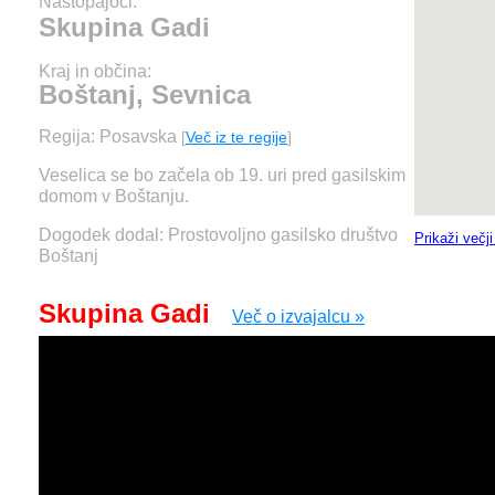
Nastopajoči:
Skupina Gadi
Kraj in občina:
Boštanj, Sevnica
Regija: Posavska
[
Več iz te regije
]
Veselica se bo začela ob 19. uri pred gasilskim
domom v Boštanju.
Dogodek dodal: Prostovoljno gasilsko društvo
Prikaži večj
Boštanj
Skupina Gadi
Več o izvajalcu »