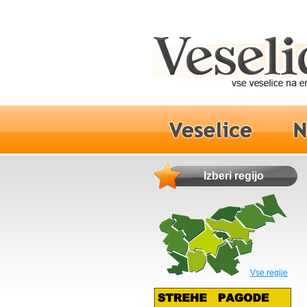
Izberi regijo
Vse regije