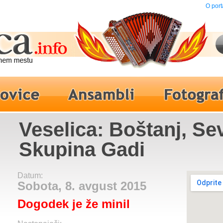
O port
Veselica: Boštanj, Se
Skupina Gadi
Datum:
Sobota, 8. avgust 2015
Dogodek je že minil