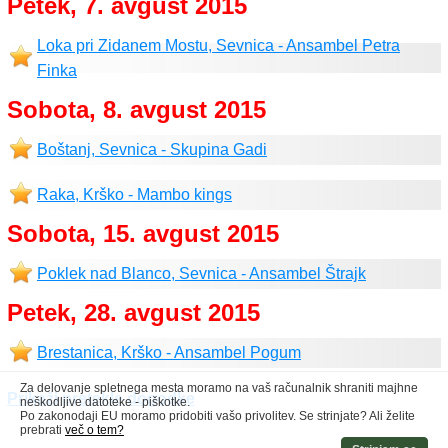
Petek, 7. avgust 2015
Loka pri Zidanem Mostu, Sevnica - Ansambel Petra
Finka
Sobota, 8. avgust 2015
Boštanj, Sevnica - Skupina Gadi
Raka, Krško - Mambo kings
Sobota, 15. avgust 2015
Poklek nad Blanco, Sevnica - Ansambel Štrajk
Petek, 28. avgust 2015
Brestanica, Krško - Ansambel Pogum
Za delovanje spletnega mesta moramo na vaš računalnik shraniti majhne
Prikaži pretekle dogodke
neškodljive datoteke - piškotke.
Po zakonodaji EU moramo pridobiti vašo privolitev. Se strinjate? Ali želite
prebrati
več o tem?