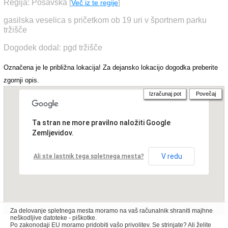
Regija: Posavska
[
Več iz te regije
]
gasilska veselica s pričetkom ob 19 uri v športnem parku
tržišče
Dogodek dodal: pgd tržišče
Označena je le približna lokacija! Za dejansko lokacijo dogodka preberite
zgornji opis.
Izračunaj pot
Povečaj
Ta stran ne more pravilno naložiti Google
Zemljevidov.
V redu
Ali ste lastnik tega spletnega mesta?
Za delovanje spletnega mesta moramo na vaš računalnik shraniti majhne
neškodljive datoteke - piškotke.
Po zakonodaji EU moramo pridobiti vašo privolitev. Se strinjate? Ali želite