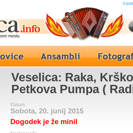
O port
Veselica: Raka, Krško
Petkova Pumpa ( Rad
Veseljak ), Vili Resnik
Datum:
Erbus
Sobota, 20. junij 2015
Dogodek je že minil