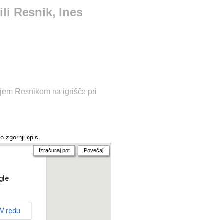
li Resnik, Ines
ijem Resnikom na igrišče pri
e zgornji opis.
Izračunaj pot
Povečaj
gle
V redu