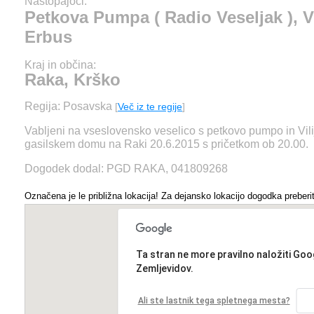
Nastopajoči:
Petkova Pumpa ( Radio Veseljak ), Vi
Erbus
Kraj in občina:
Raka, Krško
Regija: Posavska
[
Več iz te regije
]
Vabljeni na vseslovensko veselico s petkovo pumpo in Vil
gasilskem domu na Raki 20.6.2015 s pričetkom ob 20.00.
Dogodek dodal: PGD RAKA, 041809268
Označena je le približna lokacija! Za dejansko lokacijo dogodka preberit
Ta stran ne more pravilno naložiti Goo
Zemljevidov.
Ali ste lastnik tega spletnega mesta?