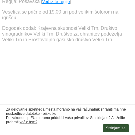
Regija: Posavska
[
Več iz te regije
]
Veselica se prične od 19.00 uri pod velikim šotorom na
igrišču.
Dogodek dodal: Krajevna skupnost Veliki Trn, Društvo
vinogradnikov Veliki Trn, Društvo za ohranitev podeželja
Veliki Trn in Prostovoljno gasilsko društvo Veliki Trn
Za delovanje spletnega mesta moramo na vaš računalnik shraniti majhne
neškodljive datoteke - piškotke.
Po zakonodaji EU moramo pridobiti vašo privolitev. Se strinjate? Ali želite
prebrati
več o tem?
Strinjam se