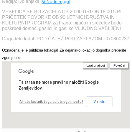
Regija: Dolenjska
[
Več iz te regije
]
VESELICA SE BO ZAČELA OB 20.00 URI OB 18.00 URI
PRIČETEK POVORKE OB 90 LETNICI DRUŠTVA IN
KULTURNI PROGRAM za hrano, pijačo in srečelov bodo
poskrbeli domači gasilci in gasilke VLJUDNO VABLJENI
Dogodek dodal: PGD ČATEŽ POD ZAPLAZOM , 070860237
Označena je le približna lokacija! Za dejansko lokacijo dogodka preberite
zgornji opis.
Izračunaj pot
Povečaj
Ta stran ne more pravilno naložiti Google
Zemljevidov.
V redu
Ali ste lastnik tega spletnega mesta?