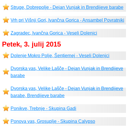
Struge, Dobrepolje - Dejan Vunjak in Brendijeve barabe
Vrh pri Višnji Gori, Ivančna Gorica - Ansambel Povratniki
Zagradec, Ivančna Gorica - Veseli Dolenjci
Petek, 3. julij 2015
Dolenje Mokro Polje, Šentjernej - Veseli Dolenjci
Dvorska vas, Velike Lašče - Dejan Vunjak in Brendijeve
barabe
Dvorska vas, Velike Lašče - Dejan Vunjak in Brendijeve
barabe, Brendijeve barabe
Ponikve, Trebnje - Skupina Gadi
Ponova vas, Grosuplje - Skupina Calypso