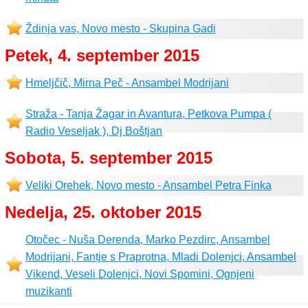
Ždinja vas, Novo mesto - Skupina Gadi
Petek, 4. september 2015
Hmeljčič, Mirna Peč - Ansambel Modrijani
Straža - Tanja Žagar in Avantura, Petkova Pumpa (
Radio Veseljak ), Dj Boštjan
Sobota, 5. september 2015
Veliki Orehek, Novo mesto - Ansambel Petra Finka
Nedelja, 25. oktober 2015
Otočec - Nuša Derenda, Marko Pezdirc, Ansambel
Modrijani, Fantje s Praprotna, Mladi Dolenjci, Ansambel
Vikend, Veseli Dolenjci, Novi Spomini, Ognjeni
muzikanti