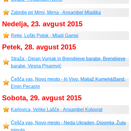
Zabrdje pri Mirni, Mirna - Ansambel Mladika
Nedelja, 23. avgust 2015
Retje, Loški Potok - Mladi Gamsi
Petek, 28. avgust 2015
Straža - Dejan Vunjak in Brendijeve barabe, Brendijeve
barabe, Vesna Pisarović
Češča vas, Novo mesto - In Vivo, Matjaž Kumelj&Band,
Emin Pecanin
Sobota, 29. avgust 2015
Karlovica, Velike Lašče - Ansambel Kolovrat
Češča vas, Novo mesto - Neda Ukraden, Djoomla, Žuta
minuta