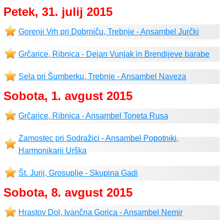
Petek, 31. julij 2015
Gorenji Vrh pri Dobrniču, Trebnje - Ansambel Jurčki
Grčarice, Ribnica - Dejan Vunjak in Brendijeve barabe
Sela pri Šumberku, Trebnje - Ansambel Naveza
Sobota, 1. avgust 2015
Grčarice, Ribnica - Ansambel Toneta Rusa
Zamostec pri Sodražici - Ansambel Popotniki,
Harmonikarji Urška
Št. Jurij, Grosuplje - Skupina Gadi
Sobota, 8. avgust 2015
Hrastov Dol, Ivančna Gorica - Ansambel Nemir