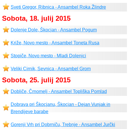
Sveti Gregor, Ribnica - Ansambel Roka Žlindre
Sobota, 18. julij 2015
Dolenje Dole, Škocjan - Ansambel Pogum
Križe, Novo mesto - Ansambel Toneta Rusa
Stopiče, Novo mesto - Mladi Dolenjci
Veliki Cirnik, Sevnica - Ansambel Grom
Sobota, 25. julij 2015
Dobliče, Črnomelj - Ansambel Topliška Pomlad
Dobrava pri Škocjanu, Škocjan - Dejan Vunjak in
Brendijeve barabe
Gorenji Vrh pri Dobrniču, Trebnje - Ansambel Jurčki