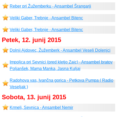
Reber pri Žužemberku - Ansambel Šrangarji
Veliki Gaber, Trebnje - Ansambel Bitenc
Veliki Gaber, Trebnje - Ansambel Bitenc
Petek, 12. junij 2015
Dolnji Ajdovec, Žužemberk - Ansambel Veseli Dolenjci
Impoljca pri Sevnici (pred kletjo Zajc) - Ansambel bratov
Poljanšek, Mama Manka, Jasna Kuljaj
Radohova vas, Ivančna gorica - Petkova Pumpa ( Radio
Veseljak )
Sobota, 13. junij 2015
Krmelj, Sevnica - Ansambel Nemir