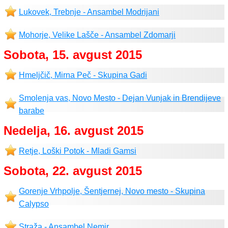
Lukovek, Trebnje - Ansambel Modrijani
Mohorje, Velike Lašče - Ansambel Zdomarji
Sobota, 15. avgust 2015
Hmeljčič, Mirna Peč - Skupina Gadi
Smolenja vas, Novo Mesto - Dejan Vunjak in Brendijeve
barabe
Nedelja, 16. avgust 2015
Retje, Loški Potok - Mladi Gamsi
Sobota, 22. avgust 2015
Gorenje Vrhpolje, Šentjernej, Novo mesto - Skupina
Calypso
Straža - Ansambel Nemir