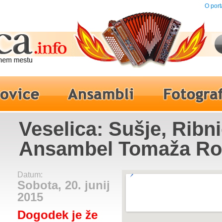
O port
Veselica: Sušje, Ribni
Ansambel Tomaža Ro
Datum:
Sobota, 20. junij
2015
Dogodek je že