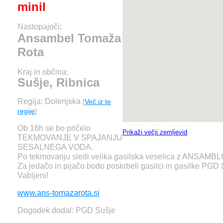
minil
Nastopajoči:
Ansambel Tomaža
Rota
Kraj in občina:
Sušje, Ribnica
Regija: Dolenjska
[
Več iz te
regije
]
Ob 16h se bo pričelo
Prikaži večji zemljevid
TEKMOVANJE V SPAJANJU
SESALNEGA VODA.
Po tekmovanju sledi velika gasilska veselica z ANSA
Za jedačo in pijačo bodo poskrbeli gasilci in gasilke PGD 
Vabljeni!
www.ans-tomazarota.si
Dogodek dodal: PGD Sušje