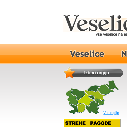
Izberi regijo
Vse regije