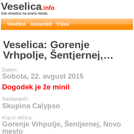
Veselica
.info
Vse veselice na enem mestu
Veselice
Ansambli
Video
Veselica: Gorenje
Vrhpolje, Šentjernej,
Novo mesto - Skupina
Datum:
Calypso
Sobota, 22. avgust 2015
Dogodek je že minil
Nastopajoči:
Skupina Calypso
Kraj in občina:
Gorenje Vrhpolje, Šentjernej, Novo
mesto