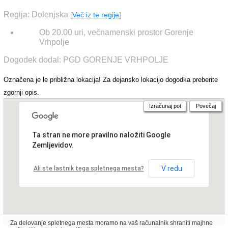
Regija: Dolenjska
[
Več iz te regije
]
Ob 20.00 uri, večnamenski prostor Gorenje
Vrhpolje
Dogodek dodal: PGD GORENJE VRHPOLJE
Označena je le približna lokacija! Za dejansko lokacijo dogodka preberite
zgornji opis.
Izračunaj pot
Povečaj
Ta stran ne more pravilno naložiti Google
Zemljevidov.
V redu
Ali ste lastnik tega spletnega mesta?
Za delovanje spletnega mesta moramo na vaš računalnik shraniti majhne