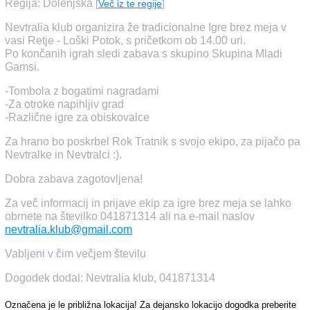
Regija: Dolenjska
[
Več iz te regije
]
Nevtralia klub organizira že tradicionalne Igre brez meja v
vasi Retje - Loški Potok, s pričetkom ob 14.00 uri.
Po končanih igrah sledi zabava s skupino Skupina Mladi
Gamsi.
-Tombola z bogatimi nagradami
-Za otroke napihljiv grad
-Različne igre za obiskovalce
Za hrano bo poskrbel Rok Tratnik s svojo ekipo, za pijačo pa
Nevtralke in Nevtralci :).
Dobra zabava zagotovljena!
Za več informacij in prijave ekip za igre brez meja se lahko
obrnete na številko 041871314 ali na e-mail naslov
nevtralia.klub@gmail.com
Vabljeni v čim večjem številu
Dogodek dodal: Nevtralia klub, 041871314
Označena je le približna lokacija! Za dejansko lokacijo dogodka preberite