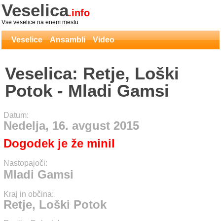
Veselica
.info
Vse veselice na enem mestu
Veselice
Ansambli
Video
Veselica: Retje, Loški
Potok - Mladi Gamsi
Datum:
Nedelja, 16. avgust 2015
Dogodek je že minil
Nastopajoči:
Mladi Gamsi
Kraj in občina:
Retje, Loški Potok