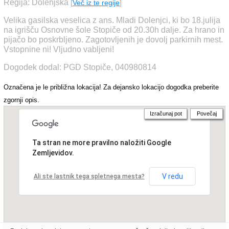
Regija: Dolenjska
[
Več iz te regije
]
Velika gasilska veselica z ans. Mladi Dolenjci, ki bo 18.julija
na igrišču Osnovne šole Stopiče od 20.30h dalje. Za hrano in
pijačo bo poskrbljeno. Zagotovljenih je dovolj parkirnih mest.
Vstopnine ni! Vljudno vabljeni!
Dogodek dodal: PGD Stopiče, 040980814
Označena je le približna lokacija! Za dejansko lokacijo dogodka preberite
zgornji opis.
Izračunaj pot
Povečaj
Ta stran ne more pravilno naložiti Google
Zemljevidov.
V redu
Ali ste lastnik tega spletnega mesta?