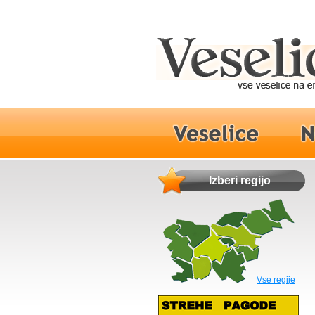
Izberi regijo
Vse regije