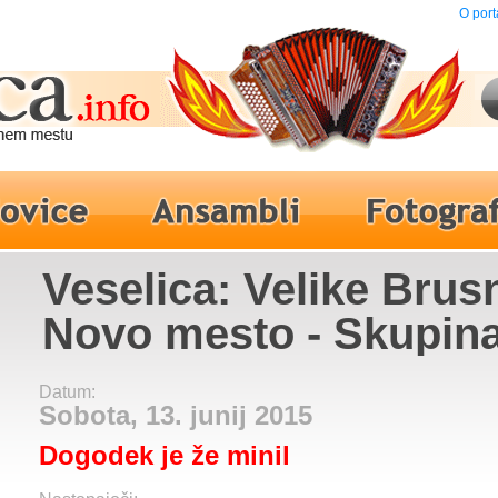
O port
Veselica: Velike Brus
Novo mesto - Skupin
Datum:
Sobota, 13. junij 2015
Dogodek je že minil