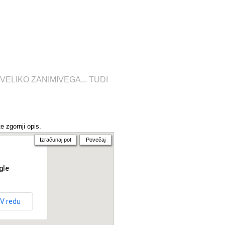
VELIKO ZANIMIVEGA... TUDI
e zgornji opis.
Izračunaj pot
Povečaj
gle
V redu