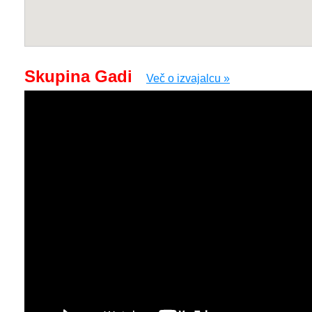
Skupina Gadi
Več o izvajalcu »