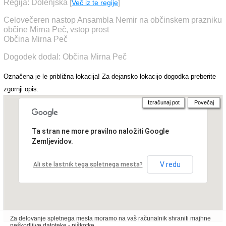
Regija: Dolenjska
[
Več iz te regije
]
Celovečeren nastop Ansambla Nemir na občinskem prazniku
občine Mirna Peč, vstop prost
Občina Mirna Peč
Dogodek dodal: Občina Mirna Peč
Označena je le približna lokacija! Za dejansko lokacijo dogodka preberite
zgornji opis.
Izračunaj pot
Povečaj
Ta stran ne more pravilno naložiti Google
Zemljevidov.
V redu
Ali ste lastnik tega spletnega mesta?
Za delovanje spletnega mesta moramo na vaš računalnik shraniti majhne
neškodljive datoteke - piškotke.