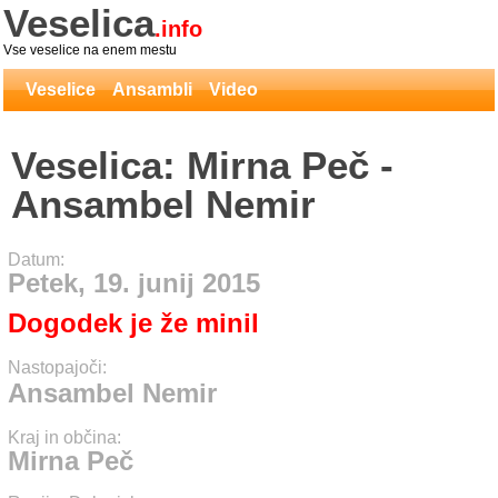
Veselica
.info
Vse veselice na enem mestu
Veselice
Ansambli
Video
Veselica: Mirna Peč -
Ansambel Nemir
Datum:
Petek, 19. junij 2015
Dogodek je že minil
Nastopajoči:
Ansambel Nemir
Kraj in občina:
Mirna Peč