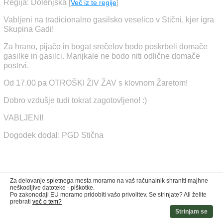
Regija: Dolenjska
[
Več iz te regije
]
Vabljeni na tradicionalno gasilsko veselico v Stični, kjer igra
Skupina Gadi!
Za hrano, pijačo in bogat srečelov bodo poskrbeli domače
gasilke in gasilci. Manjkale ne bodo niti odlične domače
postrvi.
Od 17.00 pa OTROŠKI ŽIV ŽAV s klovnom Žaretom!
Dobro vzdušje tudi tokrat zagotovljeno! :)
VABLJENI!
Dogodek dodal: PGD Stična
Za delovanje spletnega mesta moramo na vaš računalnik shraniti majhne
neškodljive datoteke - piškotke.
Po zakonodaji EU moramo pridobiti vašo privolitev. Se strinjate? Ali želite
prebrati
več o tem?
Strinjam se