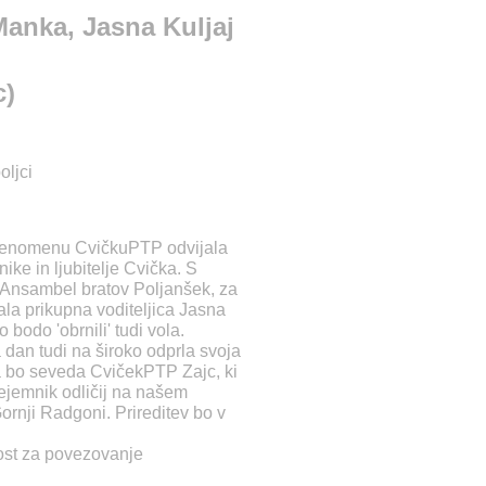
anka, Jasna Kuljaj
c)
oljci
 fenomenu CvičkuPTP odvijala
ike in ljubitelje Cvička. S
 Ansambel bratov Poljanšek, za
a prikupna voditeljica Jasna
 bodo 'obrnili' tudi vola.
a dan tudi na široko odprla svoja
 pa bo seveda CvičekPTP Zajc, ki
prejemnik odličij na našem
nji Radgoni. Prireditev bo v
nost za povezovanje