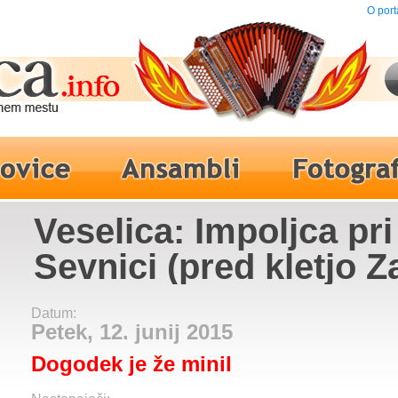
O port
Veselica: Impoljca pri
Sevnici (pred kletjo Za
Ansambel bratov Polj
Datum:
Mama Manka, Jasna K
Petek, 12. junij 2015
Dogodek je že minil