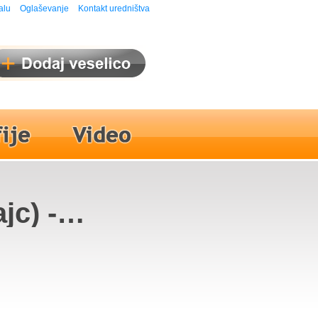
alu
Oglaševanje
Kontakt uredništva
jc) -
anšek,
uljaj