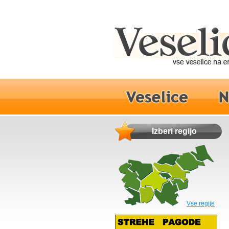
Izberi regijo
Vse regije