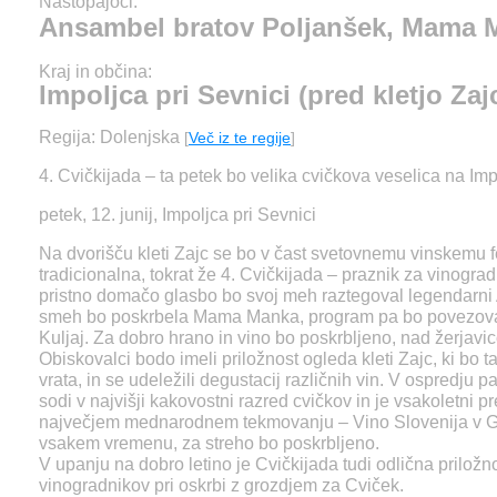
Nastopajoči:
Ansambel bratov Poljanšek, Mama M
Kraj in občina:
Impoljca pri Sevnici (pred kletjo Zaj
Regija: Dolenjska
[
Več iz te regije
]
4. Cvičkijada – ta petek bo velika cvičkova veselica na Imp
petek, 12. junij, Impoljca pri Sevnici
Na dvorišču kleti Zajc se bo v čast svetovnemu vinskemu
tradicionalna, tokrat že 4. Cvičkijada – praznik za vinogradn
pristno domačo glasbo bo svoj meh raztegoval legendarni
smeh bo poskrbela Mama Manka, program pa bo povezoval
Kuljaj. Za dobro hrano in vino bo poskrbljeno, nad žerjavico
Obiskovalci bodo imeli priložnost ogleda kleti Zajc, ki bo t
vrata, in se udeležili degustacij različnih vin. V ospredju
sodi v najvišji kakovostni razred cvičkov in je vsakoletni 
največjem mednarodnem tekmovanju – Vino Slovenija v Gor
vsakem vremenu, za streho bo poskrbljeno.
V upanju na dobro letino je Cvičkijada tudi odlična prilož
vinogradnikov pri oskrbi z grozdjem za Cviček.