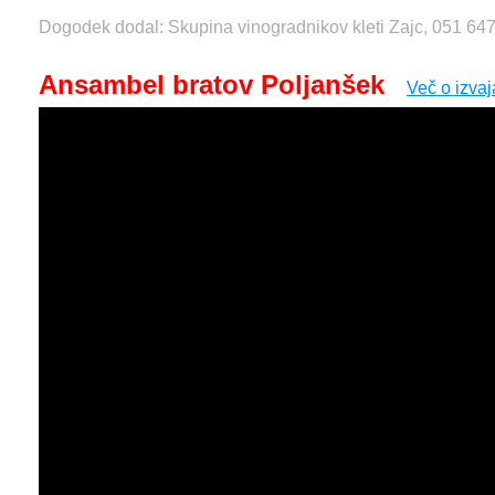
Dogodek dodal: Skupina vinogradnikov kleti Zajc, 051 64
Ansambel bratov Poljanšek
Več o izvaj