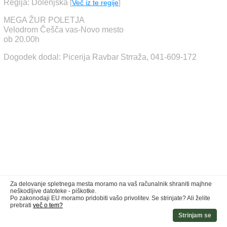
Regija: Dolenjska
[
Več iz te regije
]
MEGA ŽUR POLETJA
Velodrom Češča vas-Novo mesto
ob 20.00h
Dogodek dodal: Picerija Ravbar Strraža, 041-609-172
Za delovanje spletnega mesta moramo na vaš računalnik shraniti majhne
neškodljive datoteke - piškotke.
Po zakonodaji EU moramo pridobiti vašo privolitev. Se strinjate? Ali želite
prebrati
več o tem?
Strinjam se