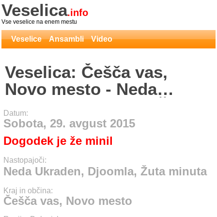
Veselica
.info
Vse veselice na enem mestu
Veselice
Ansambli
Video
Veselica: Češča vas,
Novo mesto - Neda
Ukraden, Djoomla, Žuta
Datum:
minuta
Sobota, 29. avgust 2015
Dogodek je že minil
Nastopajoči:
Neda Ukraden, Djoomla, Žuta minuta
Kraj in občina:
Češča vas, Novo mesto