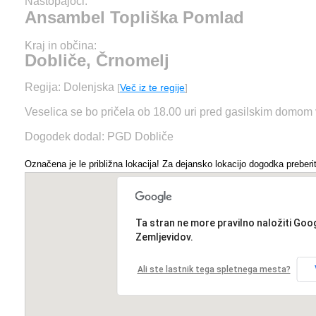
Nastopajoči:
Ansambel Topliška Pomlad
Kraj in občina:
Dobliče, Črnomelj
Regija: Dolenjska
[
Več iz te regije
]
Veselica se bo pričela ob 18.00 uri pred gasilskim domom
Dogodek dodal: PGD Dobliče
Označena je le približna lokacija! Za dejansko lokacijo dogodka preberit
Ta stran ne more pravilno naložiti Goo
Zemljevidov.
Ali ste lastnik tega spletnega mesta?