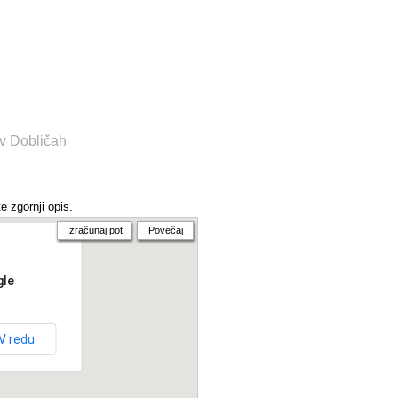
 v Dobličah
e zgornji opis.
Izračunaj pot
Povečaj
gle
V redu