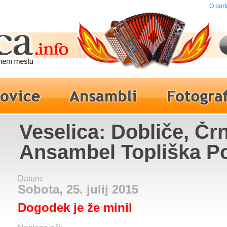
O port
Veselica: Dobliče, Čr
Ansambel Topliška P
Datum:
Sobota, 25. julij 2015
Dogodek je že minil