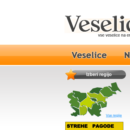
Izberi regijo
Vse regije