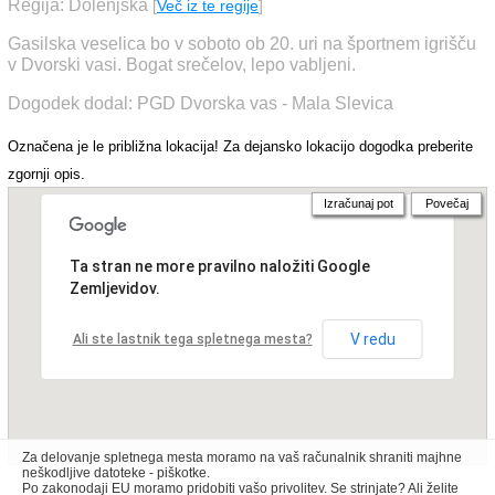
Regija: Dolenjska
[
Več iz te regije
]
Gasilska veselica bo v soboto ob 20. uri na športnem igrišču
v Dvorski vasi. Bogat srečelov, lepo vabljeni.
Dogodek dodal: PGD Dvorska vas - Mala Slevica
Označena je le približna lokacija! Za dejansko lokacijo dogodka preberite
zgornji opis.
Izračunaj pot
Povečaj
Ta stran ne more pravilno naložiti Google
Zemljevidov.
V redu
Ali ste lastnik tega spletnega mesta?
Za delovanje spletnega mesta moramo na vaš računalnik shraniti majhne
neškodljive datoteke - piškotke.
Po zakonodaji EU moramo pridobiti vašo privolitev. Se strinjate? Ali želite