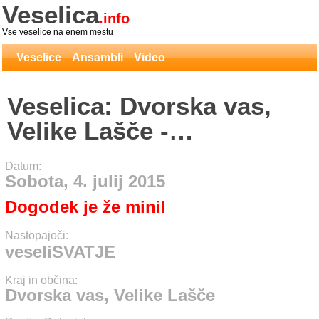
Veselica
.info
Vse veselice na enem mestu
Veselice
Ansambli
Video
Veselica: Dvorska vas,
Velike Lašče -
veseliSVATJE
Datum:
Sobota, 4. julij 2015
Dogodek je že minil
Nastopajoči:
veseliSVATJE
Kraj in občina:
Dvorska vas, Velike Lašče