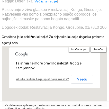
Regija: Dolenjska
[
Več iz te regije
]
Pustovanje z živo glaasbo v restavraciji Kongo, Grosuplje.
Razveselili vas bomo z brezplačno pijačo dobrodošlice,
najboljše tri maske pa bomo bogato nagradili.
Dogodek dodal: Restavracija Kongo, Grosuplje, 01/7810 200
Označena je le približna lokacija! Za dejansko lokacijo dogodka preberite
zgornji opis.
Izračunaj pot
Povečaj
Ta stran ne more pravilno naložiti Google
Zemljevidov.
V redu
Ali ste lastnik tega spletnega mesta?
Za delovanje spletnega mesta moramo na vaš računalnik shraniti majhne
neškodljive datoteke - piškotke.