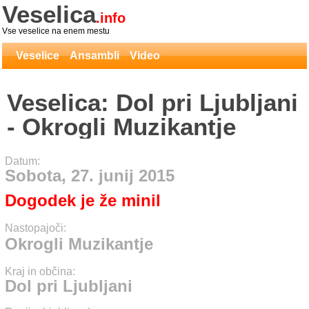
Veselica
.info
Vse veselice na enem mestu
Veselice
Ansambli
Video
Veselica: Dol pri Ljubljani
- Okrogli Muzikantje
Datum:
Sobota, 27. junij 2015
Dogodek je že minil
Nastopajoči:
Okrogli Muzikantje
Kraj in občina:
Dol pri Ljubljani