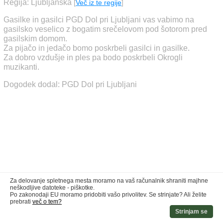
Regija: Ljubljanska
[
Več iz te regije
]
Gasilke in gasilci PGD Dol pri Ljubljani vas vabimo na
gasilsko veselico z bogatim srečelovom pod šotorom pred
gasilskim domom.
Za pijačo in jedačo bomo poskrbeli gasilci in gasilke.
Za dobro vzdušje in ples pa bodo poskrbeli Okrogli
muzikanti.
Dogodek dodal: PGD Dol pri Ljubljani
Za delovanje spletnega mesta moramo na vaš računalnik shraniti majhne
neškodljive datoteke - piškotke.
Po zakonodaji EU moramo pridobiti vašo privolitev. Se strinjate? Ali želite
prebrati
več o tem?
Strinjam se