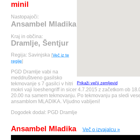
minil
Nastopajoči:
Ansambel Mladika
Kraj in občina:
Dramlje, Šentjur
Regija: Savinjska
[
Več iz te
regije
]
PGD Dramlje vabi na
meddruštveno gasilsko
Prikaži večji zemljevid
tekmovanje s 7 gasilci v hitri
mokri vaji loeshengriff in sicer 4.7.2015 z začetkom ob 18
20.00 na samem tekmovanju. Po tekmovanju pa sledi vese
ansamblom MLADIKA. Vljudno vabljeni!
Dogodek dodal: PGD Dramlje
Ansambel Mladika
Več o izvajalcu »