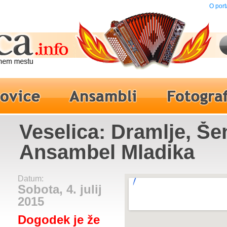
O port
Veselica: Dramlje, Šen
Ansambel Mladika
Datum:
Sobota, 4. julij
2015
Dogodek je že