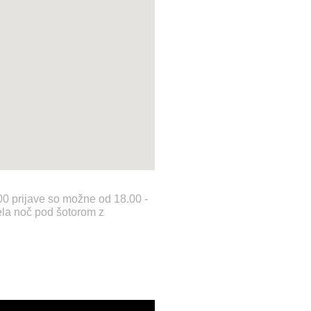
.00 prijave so možne od 18.00 -
la noč pod šotorom z