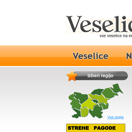
Izberi regijo
Vse regije