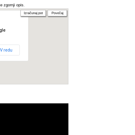
e zgornji opis.
Izračunaj pot
Povečaj
gle
V redu