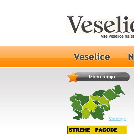
Izberi regijo
Vse regije