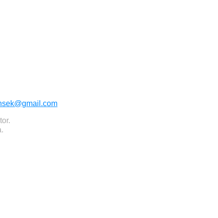
rinsek@gmail.com
or.
.