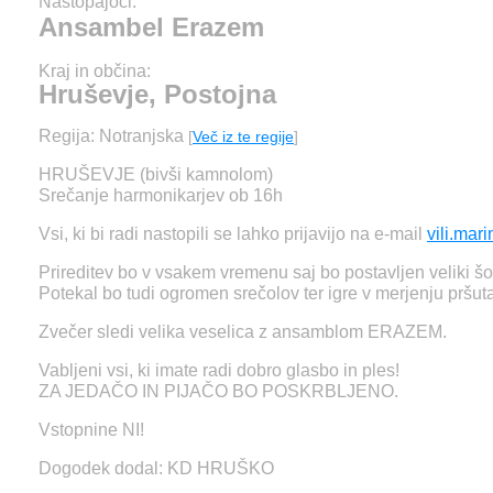
Nastopajoči:
Ansambel Erazem
Kraj in občina:
Hruševje, Postojna
Regija: Notranjska
[
Več iz te regije
]
HRUŠEVJE (bivši kamnolom)
Srečanje harmonikarjev ob 16h
Vsi, ki bi radi nastopili se lahko prijavijo na e-mail
vili.ma
Prireditev bo v vsakem vremenu saj bo postavljen veliki šot
Potekal bo tudi ogromen srečolov ter igre v merjenju pršuta
Zvečer sledi velika veselica z ansamblom ERAZEM.
Vabljeni vsi, ki imate radi dobro glasbo in ples!
ZA JEDAČO IN PIJAČO BO POSKRBLJENO.
Vstopnine NI!
Dogodek dodal: KD HRUŠKO