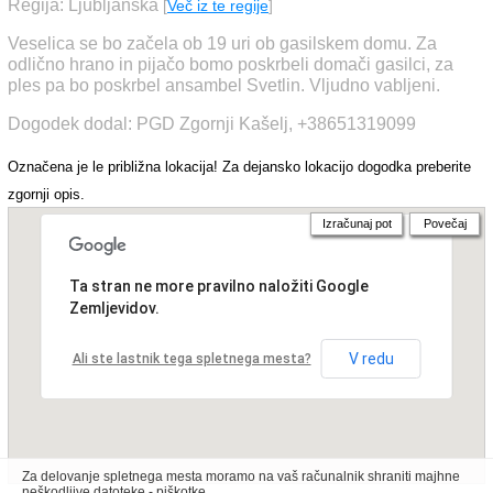
Regija: Ljubljanska
[
Več iz te regije
]
Veselica se bo začela ob 19 uri ob gasilskem domu. Za
odlično hrano in pijačo bomo poskrbeli domači gasilci, za
ples pa bo poskrbel ansambel Svetlin. Vljudno vabljeni.
Dogodek dodal: PGD Zgornji Kašelj, +38651319099
Označena je le približna lokacija! Za dejansko lokacijo dogodka preberite
zgornji opis.
Izračunaj pot
Povečaj
Ta stran ne more pravilno naložiti Google
Zemljevidov.
V redu
Ali ste lastnik tega spletnega mesta?
Za delovanje spletnega mesta moramo na vaš računalnik shraniti majhne
neškodljive datoteke - piškotke.