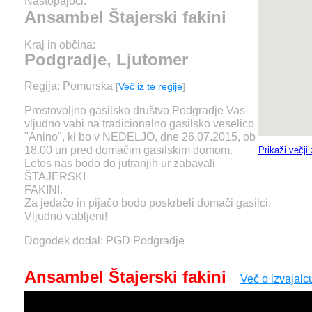
Nastopajoči:
Ansambel Štajerski fakini
Kraj in občina:
Podgradje, Ljutomer
Regija: Pomurska
[
Več iz te regije
]
Prostovoljno gasilsko društvo Podgradje Vas
vljudno vabi na tradicionalno gasilsko veselico
"Anino", ki bo v NEDELJO, dne 26.07.2015, ob
18.00 uri pred domačim gasilskim domom.
Prikaži večji
Letos nas bodo do jutranjih ur zabavali
ŠTAJERSKI
FAKINI.
Za jedačo in pijačo bodo poskrbeli domači gasilci.
Vljudno vabljeni!
Dogodek dodal: PGD Podgradje
Ansambel Štajerski fakini
Več o izvajalc