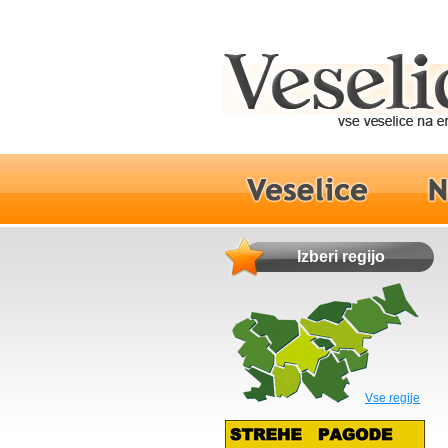
Izberi regijo
Vse regije