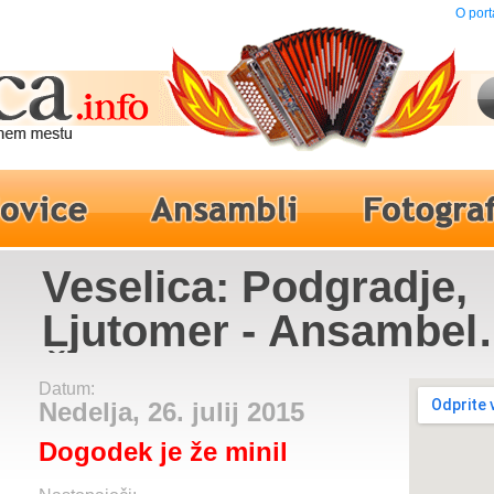
O port
Veselica: Podgradje,
Ljutomer - Ansambel
Štajerski fakini
Datum:
Nedelja, 26. julij 2015
Dogodek je že minil