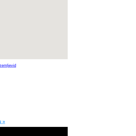
 zemljevid
u »