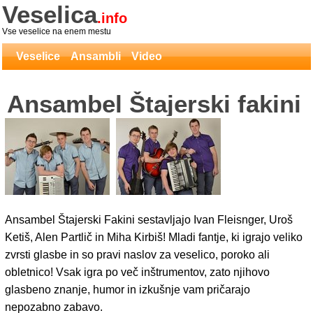
Veselica
.info
Vse veselice na enem mestu
Veselice
Ansambli
Video
Ansambel Štajerski fakini
Ansambel Štajerski Fakini sestavljajo Ivan Fleisnger, Uroš
Ketiš, Alen Partlič in Miha Kirbiš! Mladi fantje, ki igrajo veliko
zvrsti glasbe in so pravi naslov za veselico, poroko ali
obletnico! Vsak igra po več inštrumentov, zato njihovo
glasbeno znanje, humor in izkušnje vam pričarajo
nepozabno zabavo.