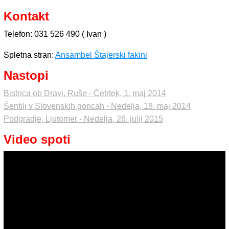
Kontakt
Telefon: 031 526 490 ( Ivan )
Spletna stran:
Ansambel Štajerski fakini
Nastopi
Bistrica ob Dravi, Ruše - Četrtek, 1. maj 2014
Šentilj v Slovenskih goricah - Nedelja, 18. maj 2014
Podgradje, Ljutomer - Nedelja, 26. julij 2015
Video spoti