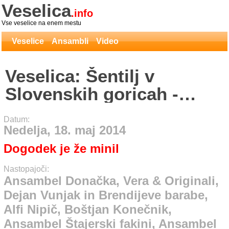
Veselica
.info
Vse veselice na enem mestu
Veselice
Ansambli
Video
Veselica: Šentilj v
Slovenskih goricah -
Ansambel Donačka, Vera
Datum:
& Originali, Dejan Vunjak
Nedelja, 18. maj 2014
in Brendijeve barabe, Alfi
Dogodek je že minil
Nipič, Boštjan Konečnik,
Nastopajoči:
Ansambel Štajerski
Ansambel Donačka, Vera & Originali,
Dejan Vunjak in Brendijeve barabe,
fakini, Ansambel
Alfi Nipič, Boštjan Konečnik,
Viharnik, Ansambel
Ansambel Štajerski fakini, Ansambel