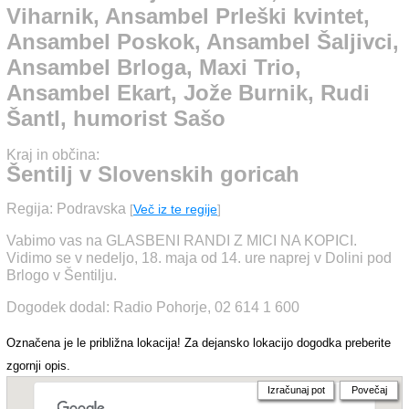
Prleški kvintet, Ansambel
Viharnik, Ansambel Prleški kvintet,
Poskok, Ansambel
Ansambel Poskok, Ansambel Šaljivci,
Ansambel Brloga, Maxi Trio,
Šaljivci, Ansambel
Ansambel Ekart, Jože Burnik, Rudi
Brloga, Maxi Trio,
Šantl, humorist Sašo
Ansambel Ekart, Jože
Kraj in občina:
Burnik, Rudi Šantl,
Šentilj v Slovenskih goricah
humorist Sašo
Regija: Podravska
[
Več iz te regije
]
Vabimo vas na GLASBENI RANDI Z MICI NA KOPICI.
Vidimo se v nedeljo, 18. maja od 14. ure naprej v Dolini pod
Brlogo v Šentilju.
Dogodek dodal: Radio Pohorje, 02 614 1 600
Označena je le približna lokacija! Za dejansko lokacijo dogodka preberite
zgornji opis.
Izračunaj pot
Povečaj