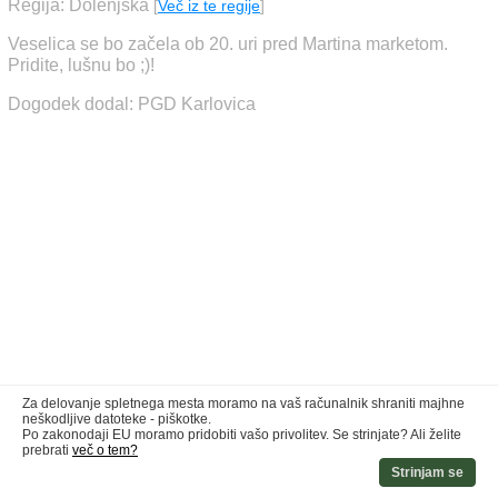
Regija: Dolenjska
[
Več iz te regije
]
Veselica se bo začela ob 20. uri pred Martina marketom.
Pridite, lušnu bo ;)!
Dogodek dodal: PGD Karlovica
Za delovanje spletnega mesta moramo na vaš računalnik shraniti majhne
neškodljive datoteke - piškotke.
Po zakonodaji EU moramo pridobiti vašo privolitev. Se strinjate? Ali želite
prebrati
več o tem?
Strinjam se