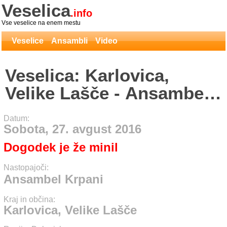
Veselica
.info
Vse veselice na enem mestu
Veselice
Ansambli
Video
Veselica: Karlovica,
Velike Lašče - Ansambel
Krpani
Datum:
Sobota, 27. avgust 2016
Dogodek je že minil
Nastopajoči:
Ansambel Krpani
Kraj in občina:
Karlovica, Velike Lašče