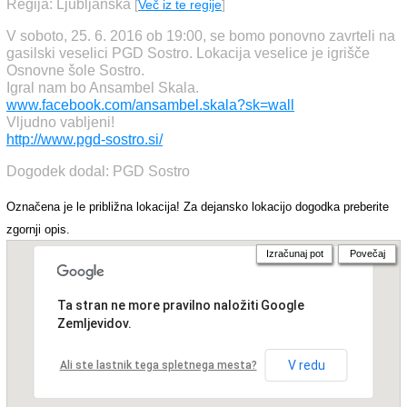
Regija: Ljubljanska
[
Več iz te regije
]
V soboto, 25. 6. 2016 ob 19:00, se bomo ponovno zavrteli na
gasilski veselici PGD Sostro. Lokacija veselice je igrišče
Osnovne šole Sostro.
Igral nam bo Ansambel Skala.
www.facebook.com/ansambel.skala?sk=wall
Vljudno vabljeni!
http://www.pgd-sostro.si/
Dogodek dodal: PGD Sostro
Označena je le približna lokacija! Za dejansko lokacijo dogodka preberite
zgornji opis.
Izračunaj pot
Povečaj
Ta stran ne more pravilno naložiti Google
Zemljevidov.
V redu
Ali ste lastnik tega spletnega mesta?