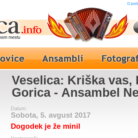
O port
Veselica: Kriška vas,
Gorica - Ansambel N
Datum:
Sobota, 5. avgust 2017
Dogodek je že minil