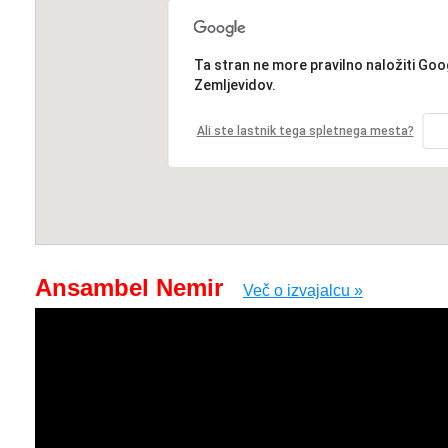
Ta stran ne more pravilno naložiti Goo
Zemljevidov.
Ali ste lastnik tega spletnega mesta?
Ansambel Nemir
Več o izvajalcu »