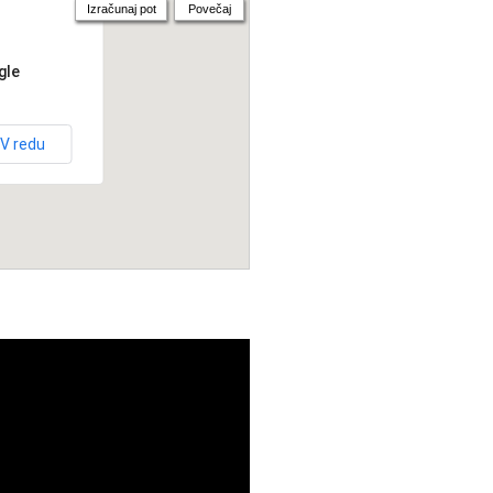
Izračunaj pot
Povečaj
gle
V redu