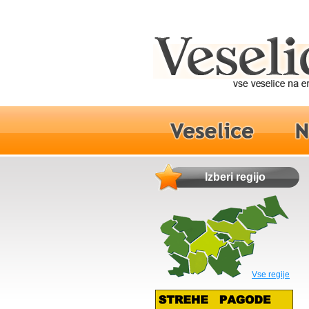
Izberi regijo
Vse regije