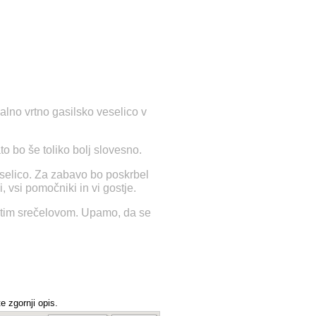
alno vrtno gasilsko veselico v
 bo še toliko bolj slovesno.
selico. Za zabavo bo poskrbel
 vsi pomočniki in vi gostje.
gatim srečelovom. Upamo, da se
e zgornji opis.