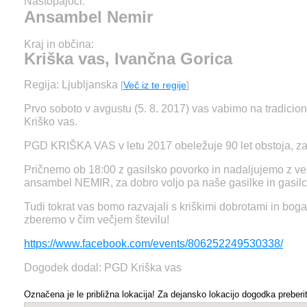
Nastopajoči:
Ansambel Nemir
Kraj in občina:
Kriška vas, Ivančna Gorica
Regija: Ljubljanska
[
Več iz te regije
]
Prvo soboto v avgustu (5. 8. 2017) vas vabimo na tradicion
Kriško vas.
PGD KRIŠKA VAS v letu 2017 obeležuje 90 let obstoja, zato
Pričnemo ob 18:00 z gasilsko povorko in nadaljujemo z ve
ansambel NEMIR, za dobro voljo pa naše gasilke in gasilci,
Tudi tokrat vas bomo razvajali s kriškimi dobrotami in bo
zberemo v čim večjem številu!
https://www.facebook.com/events/806252249530338/
Dogodek dodal: PGD Kriška vas
Označena je le približna lokacija! Za dejansko lokacijo dogodka preberit