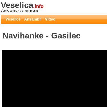
Veselica
.info
Vse veselice na enem mestu
Veselice
Ansambli
Video
Navihanke - Gasilec