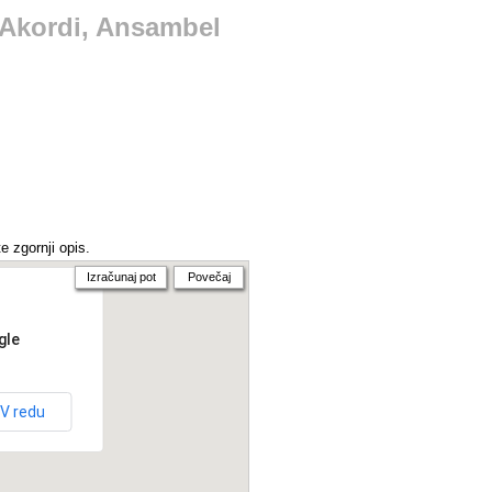
l Akordi, Ansambel
e zgornji opis.
Izračunaj pot
Povečaj
gle
V redu