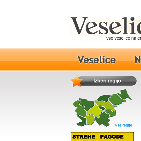
Izberi regijo
Vse regije