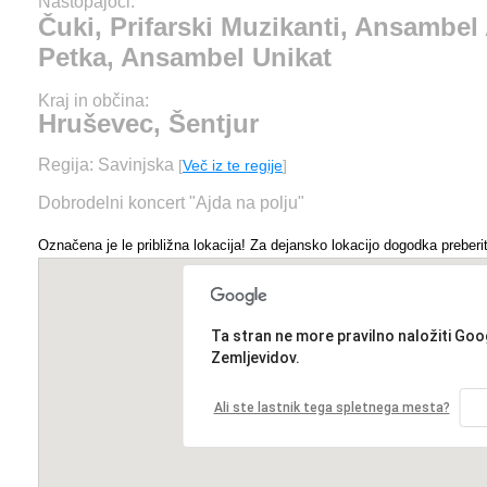
Nastopajoči:
Čuki, Prifarski Muzikanti, Ansambe
Petka, Ansambel Unikat
Kraj in občina:
Hruševec, Šentjur
Regija: Savinjska
[
Več iz te regije
]
Dobrodelni koncert "Ajda na polju"
Označena je le približna lokacija! Za dejansko lokacijo dogodka preberit
Ta stran ne more pravilno naložiti Goo
Zemljevidov.
Ali ste lastnik tega spletnega mesta?