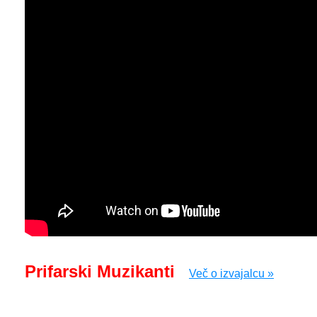
Prifarski Muzikanti
Več o izvajalcu »