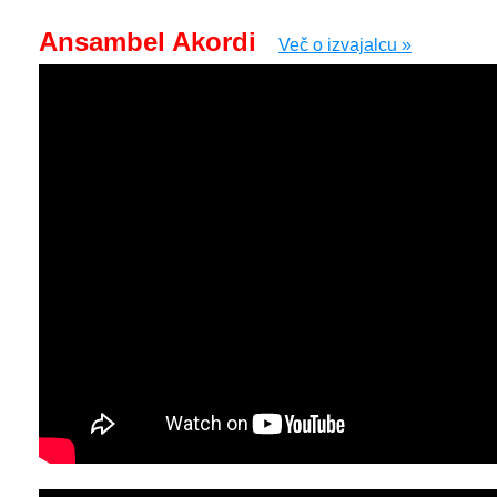
Ansambel Akordi
Več o izvajalcu »