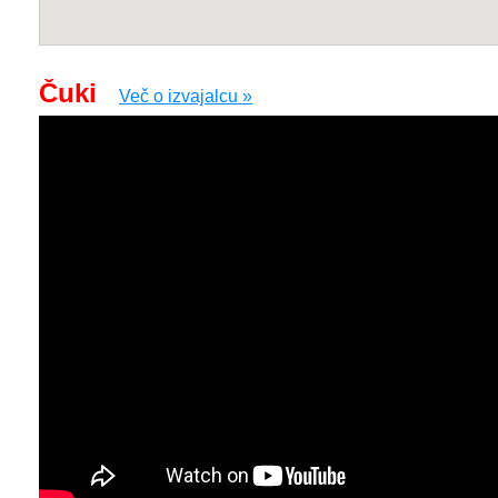
Čuki
Več o izvajalcu »