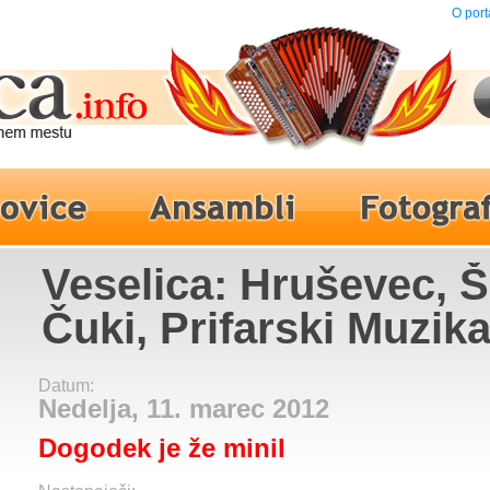
O port
Veselica: Hruševec, Š
Čuki, Prifarski Muzika
Ansambel Akordi, An
Datum:
Petka, Ansambel Unik
Nedelja, 11. marec 2012
Dogodek je že minil