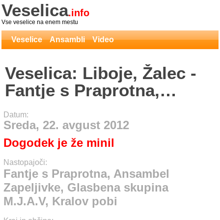
Veselica
.info
Vse veselice na enem mestu
Veselice
Ansambli
Video
Veselica: Liboje, Žalec -
Fantje s Praprotna,
Ansambel Zapeljivke,
Datum:
Glasbena skupina
Sreda, 22. avgust 2012
M.J.A.V, Kralov pobi
Dogodek je že minil
Nastopajoči:
Fantje s Praprotna, Ansambel
Zapeljivke, Glasbena skupina
M.J.A.V, Kralov pobi