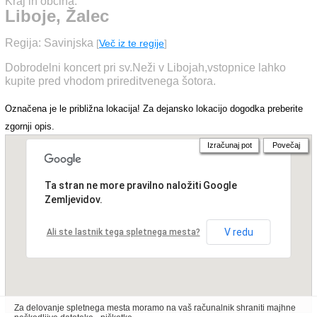
Kraj in občina:
Liboje, Žalec
Regija: Savinjska
[
Več iz te regije
]
Dobrodelni koncert pri sv.Neži v Libojah,vstopnice lahko
kupite pred vhodom prireditvenega šotora.
Označena je le približna lokacija! Za dejansko lokacijo dogodka preberite
zgornji opis.
Izračunaj pot
Povečaj
Ta stran ne more pravilno naložiti Google
Zemljevidov.
V redu
Ali ste lastnik tega spletnega mesta?
Za delovanje spletnega mesta moramo na vaš računalnik shraniti majhne