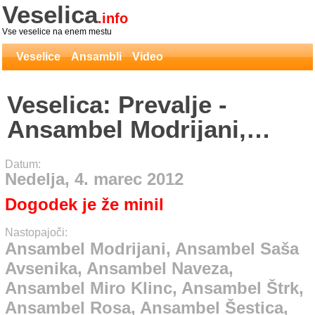
Veselica
.info
Vse veselice na enem mestu
Veselice
Ansambli
Video
Veselica: Prevalje -
Ansambel Modrijani,
Ansambel Saša Avsenika,
Datum:
Ansambel Naveza,
Nedelja, 4. marec 2012
Ansambel Miro Klinc,
Dogodek je že minil
Ansambel Štrk, Ansambel
Nastopajoči:
Rosa, Ansambel Šestica,
Ansambel Modrijani, Ansambel Saša
Avsenika, Ansambel Naveza,
Ansambel Lipovšek,
Ansambel Miro Klinc, Ansambel Štrk,
Ansambel Petra Finka
Ansambel Rosa, Ansambel Šestica,