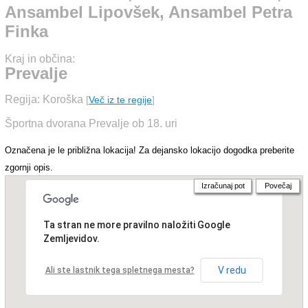
Ansambel Lipovšek, Ansambel Petra
Finka
Kraj in občina:
Prevalje
Regija: Koroška
[
Več iz te regije
]
Športna dvorana Prevalje ob 18. uri
Označena je le približna lokacija! Za dejansko lokacijo dogodka preberite
zgornji opis.
Izračunaj pot
Povečaj
Ta stran ne more pravilno naložiti Google
Zemljevidov.
V redu
Ali ste lastnik tega spletnega mesta?