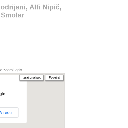
drijani, Alfi Nipič,
i Smolar
e zgornji opis.
Izračunaj pot
Povečaj
gle
V redu