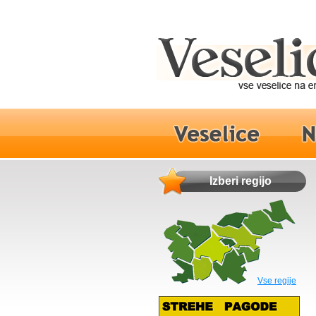
Izberi regijo
Vse regije