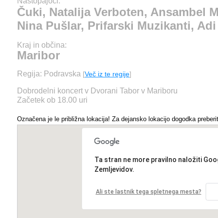
Nastopajoči:
Čuki, Natalija Verboten, Ansambel Mo
Nina Pušlar, Prifarski Muzikanti, Ad
Kraj in občina:
Maribor
Regija: Podravska
[
Več iz te regije
]
Dobrodelni koncert v Dvorani Tabor v Mariboru
Začetek ob 18.00 uri
Označena je le približna lokacija! Za dejansko lokacijo dogodka preberit
Ta stran ne more pravilno naložiti Goo
Zemljevidov.
Ali ste lastnik tega spletnega mesta?