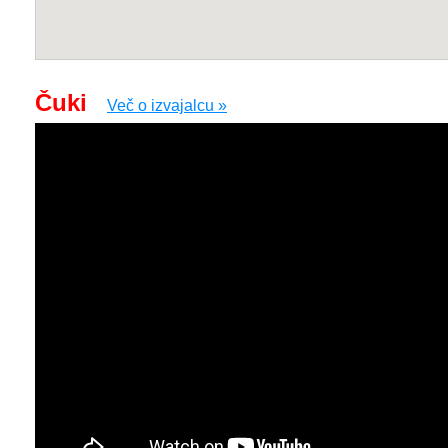
Čuki
Več o izvajalcu »