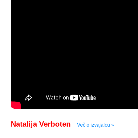
Natalija Verboten
Več o izvajalcu »