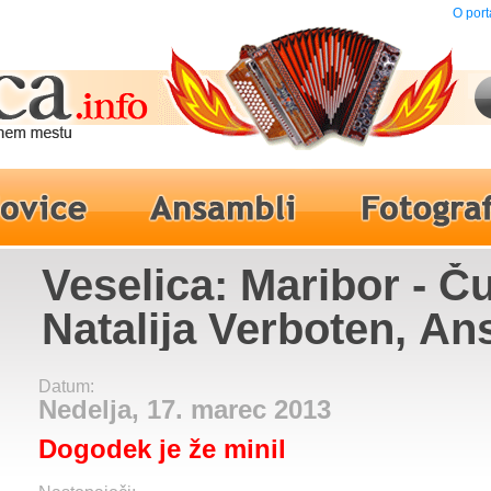
O port
Veselica: Maribor - Ču
Natalija Verboten, A
Modrijani, Alfi Nipič, 
Datum:
Pušlar, Prifarski Muzi
Nedelja, 17. marec 2013
Dogodek je že minil
Adi Smolar