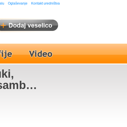
alu
Oglaševanje
Kontakt uredništva
ki,
nsambel
Nina
kanti,