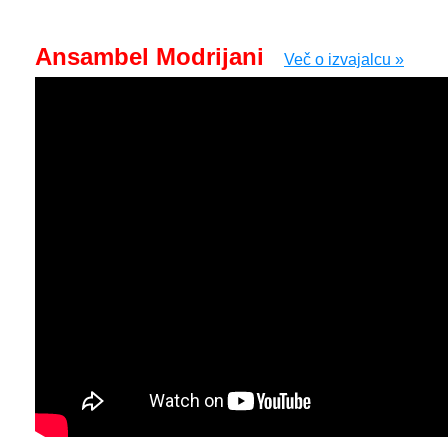
Ansambel Modrijani
Več o izvajalcu »